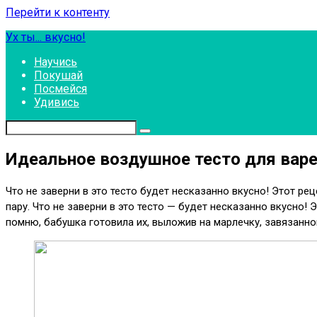
Перейти к контенту
Ух ты... вкусно!
Научись
Покушай
Посмейся
Удивись
Идеальное воздушное тесто для варе
Что не заверни в это тесто будет несказанно вкусно! Этот р
пару. Что не заверни в это тесто — будет несказанно вкусно! 
помню, бабушка готовила их, выложив на марлечку, завязанной