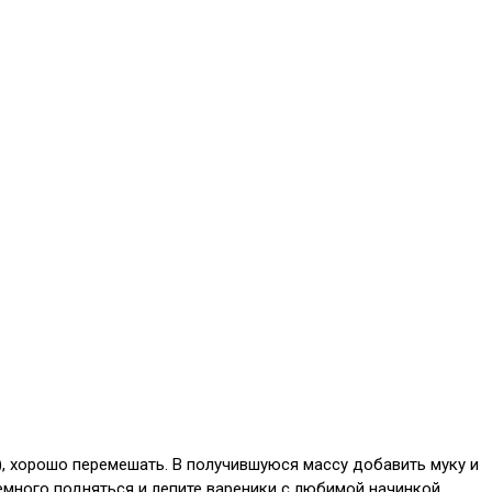
), хорошо перемешать. В получившуюся массу добавить муку и
емного подняться и лепите вареники с любимой начинкой.