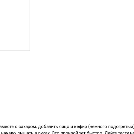
вместе с сахаром, добавить яйцо и кефир (немного подогретый
начало дышать в руках. Это произойдет быстро. Дайте тесту н