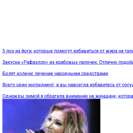
5 поз из йоги, которые помогут избавиться от жира на тал
Закуска «Рафаэлло» из крабовых палочек. Отлично подой
Болят колени: лечение народными средствами
Всего один ингредиент, и вы навсегда избавитесь от сосу
Однажды зимой я обратила внимание на женщину, которая