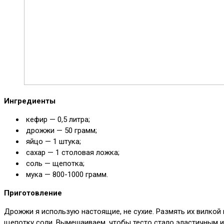
Ингредиенты
кефир — 0,5 литра;
дрожжи — 50 грамм;
яйцо — 1 штука;
сахар — 1 столовая ложка;
соль — щепотка;
мука — 800-1000 грамм.
Приготовление
Дрожжи я использую настоящие, не сухие. Размять их вилкой 
щепотку соли. Вымешаиваем, чтобы тесто стало эластичным и 