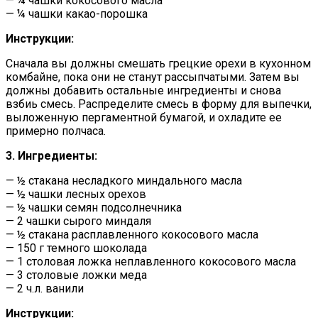
— ¼ чашки кокосового масла
— ¼ чашки какао-порошка
Инструкции:
Сначала вы должны смешать грецкие орехи в кухонном
комбайне, пока они не станут рассыпчатыми. Затем вы
должны добавить остальные ингредиенты и снова
взбиь смесь. Распределите смесь в форму для выпечки,
выложенную пергаментной бумагой, и охладите ее
примерно полчаса.
3. Ингредиенты:
— ½ стакана несладкого миндального масла
— ½ чашки лесных орехов
— ½ чашки семян подсолнечника
— 2 чашки сырого миндаля
— ½ стакана расплавленного кокосового масла
— 150 г темного шоколада
— 1 столовая ложка неплавленного кокосового масла
— 3 столовые ложки меда
— 2 ч.л. ванили
Инструкции: