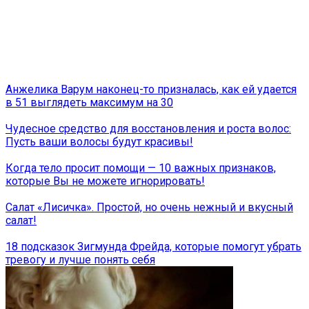
Анжелика Варум наконец-то призналась, как ей удается
в 51 выглядеть максимум на 30
Чудесное средство для восстановления и роста волос:
Пусть ваши волосы будут красивы!
Когда тело просит помощи — 10 важных признаков,
которые Вы не можете игнорировать!
Салат «Лисичка». Простой, но очень нежный и вкусный
салат!
18 подсказок Зигмунда Фрейда, которые помогут убрать
тревогу и лучше понять себя