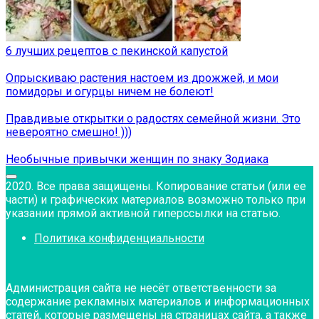
6 лучших рецептов с пекинской капустой
Опрыскиваю растения настоем из дрожжей, и мои
помидоры и огурцы ничем не болеют!
Правдивые открытки о радостях семейной жизни. Это
невероятно смешно! )))
Необычные привычки женщин по знаку Зодиака
2020. Все права защищены. Копирование статьи (или ее
части) и графических материалов возможно только при
указании прямой активной гиперссылки на статью.
Политика конфиденциальности
Администрация сайта не несёт ответственности за
содержание рекламных материалов и информационных
статей, которые размещены на страницах сайта, а также