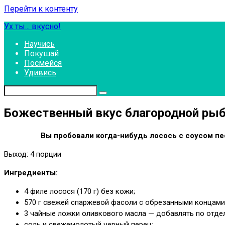
Перейти к контенту
Ух ты... вкусно!
Научись
Покушай
Посмейся
Удивись
Божественный вкус благородной рыбк
Вы пробовали когда-нибудь лосось с соусом пе
Выход: 4 порции
Ингредиенты:
4 филе лосося (170 г) без кожи;
570 г свежей спаржевой фасоли с обрезанными концами 
3 чайные ложки оливкового масла — добавлять по отде
соль и свежемолотый черный перец;