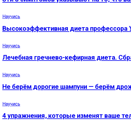
Научись
Высокоэффективная диета профессора Угл
Научись
Лечебная гречнево-кефирная диета. Сбр
Научись
Не берём дорогие шампуни — берём дро
Научись
4 упражнения, которые изменят ваше тел