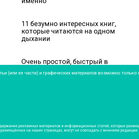
именно
11 безумно интересных книг,
которые читаются на одном
дыхании
Очень простой, быстрый в
приготовлении и совершенно
тьи (или ее части) и графических материалов возможно только
не затратный луковый пирог
одержание рекламных материалов и информационных статей, которые размеще
, размещённых на наших страницах, могут не совпадать с мнением редакци