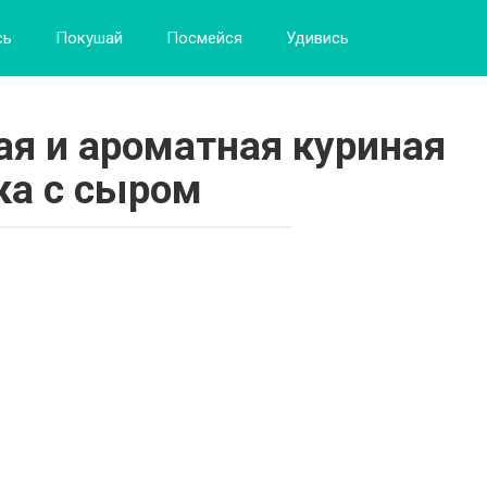
сь
Покушай
Посмейся
Удивись
ая и ароматная куриная
ка с сыром