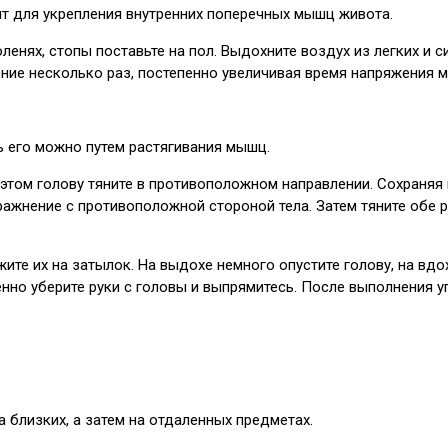
ит для укрепления внутренних поперечных мышц живота.
коленях, стопы поставьте на пол. Выдохните воздух из легких и
ение несколько раз, постепенно увеличивая время напряжения 
 его можно путем растягивания мышц.
ри этом голову тяните в противоположном направлении. Сохраня
пражнение с противоположной стороной тела. Затем тяните обе р
жите их на затылок. На выдохе немного опустите голову, на вдо
енно уберите руки с головы и выпрямитесь. После выполнения 
 близких, а затем на отдаленных предметах.