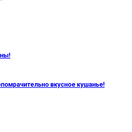
ны!
мопомрачительно вкусное кушанье!