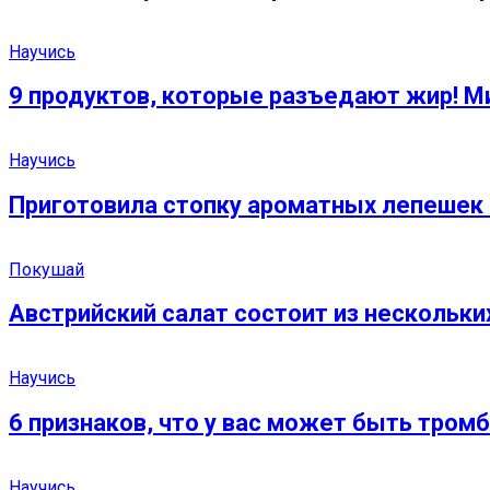
Научись
9 продуктов, которые разъедают жир! Мину
Научись
Приготовила стопку ароматных лепешек 
Покушай
Австрийский салат состоит из нескольки
Научись
6 признаков, что у вас может быть тромб
Научись